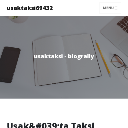
usaktaksi69432
MENU
usaktaksi - blogrally
Uşak&#039;ta Taksi